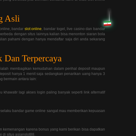
g Asli
 online, bandar
slot online
, bandar togel, live casino dan bandar
rbeda dengan situs lainnya kalian bisa menonton siaran bola
alian pahami dengan hanya mendaftar saja diri anda sekarang
k Dan Terpercaya
n ialah membagikan kemudahan dalam perihal deposit maupun
posit hanya 1 menit saja sedangkan penarikan uang hanya 3
g bermain antara lain:
awatir lagi akses login paling banyak seperti link alternatif
ami selaku bandar game online sangat mau memberikan kepuasan
kan kemenangan karena bonus yang kami berikan bisa dapatkan
di situs asianslot88.