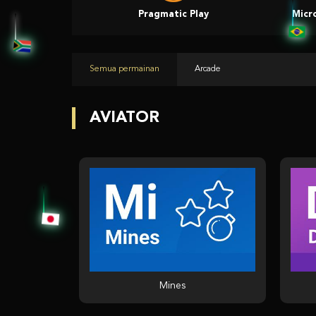
Pragmatic Play
Micr
Semua permainan
Arcade
AVIATOR
Mines