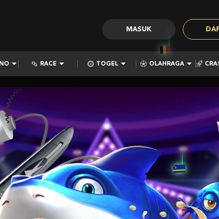
MASUK
DA
INO
RACE
TOGEL
OLAHRAGA
CRA