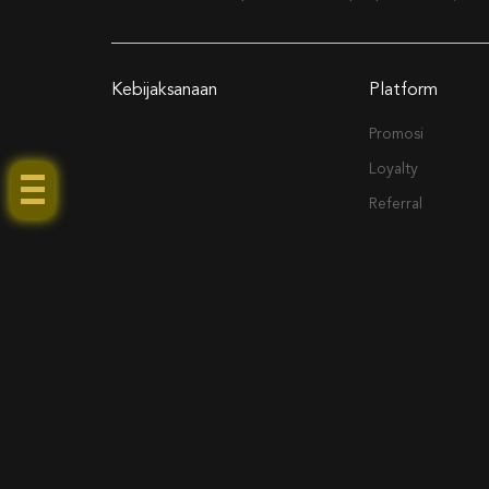
Kebijaksanaan
Platform
LINK GACOR!
Promosi
Loyalty
Referral