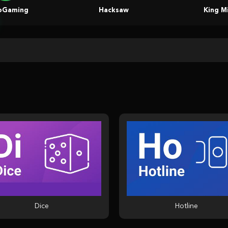
oGaming
Hacksaw
King M
Dice
Hotline